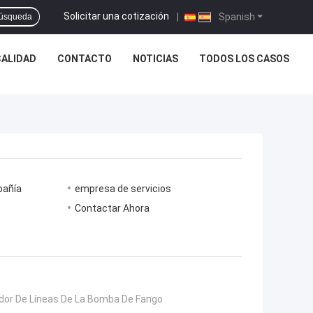
Solicitar una cotización
|
Spanish
úsqueda
CALIDAD
CONTACTO
NOTICIAS
TODOS LOS CASOS
pañía
empresa de servicios
Contactar Ahora
dor De Líneas De La Bomba De Fango