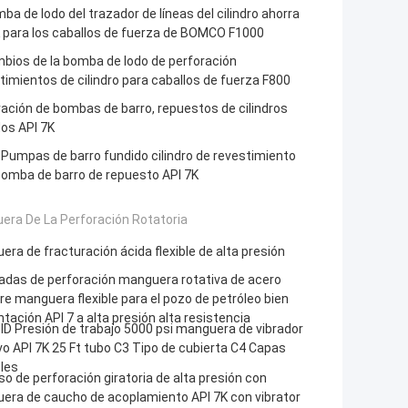
ba de lodo del trazador de líneas del cilindro ahorra
 para los caballos de fuerza de BOMCO F1000
bios de la bomba de lodo de perforación
imientos de cilindro para caballos de fuerza F800
ación de bombas de barro, repuestos de cilindros
os API 7K
"Pumpas de barro fundido cilindro de revestimiento
bomba de barro de repuesto API 7K
era De La Perforación Rotatoria
ra de fracturación ácida flexible de alta presión
adas de perforación manguera rotativa de acero
e manguera flexible para el pozo de petróleo bien
ación API 7 a alta presión alta resistencia
"ID Presión de trabajo 5000 psi manguera de vibrador
vo API 7K 25 Ft tubo C3 Tipo de cubierta C4 Capas
les
o de perforación giratoria de alta presión con
era de caucho de acoplamiento API 7K con vibrator