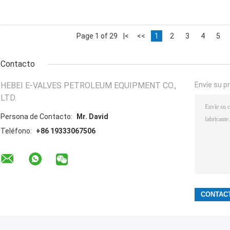
Page 1 of 29
|<
<<
1
2
3
4
5
Contacto
HEBEI E-VALVES PETROLEUM EQUIPMENT CO.,
Envíe su p
LTD.
Persona de Contacto:
Mr. David
Teléfono:
+86 19333067506