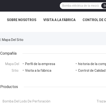
B
SOBRE NOSOTROS
VISITA A LA FÁBRICA
CONTROL DE 
. Mapa Del Sitio
Compañía
Mapa Del
Perfil de la empresa
historia de la com
Sitio:
Visita a la fábrica
Control de Calidad
Productos
Bomba Del Lodo De Perforación
Traza