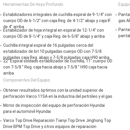
Herramientas De Hoyo Profundo
Equipo
Estabilizadores integrales de cuchilla espiral de 9-1/4" con
Pantal
cuerpo OD de 6-1/2" con caja Reg. de 4-1/2" abajo y caja IF
gas A
de 4" arriba.
Pantal
Estabilizador de hoja integral en espiral de 12-1/4" con
pantal
cuerpo OD de 8-1/4" y caja Reg. de 6-5/8" abajo y arriba
Cuchilla integral espiral de 16 pulgadas cerca del
estabilizador de bit 10 pulgadas cuerpo OD con 7-5/8
pulgadas caja Reg. abajo y 7-5/8 pulgadas caja H90 arriba.
22" Espiral soldado estabilizador de cuchilla, 11" cuerpo OD
con 7-5/8 ′′ Reg. caja hacia abajo y 7-5/8 ′′ H90 caja hacia
arriba
Componentes Del Equipo
Obtener resultados óptimos con la unidad superior de
perforación Varco 11SA en la industria del petróleo y el gas
Motor de inspección del equipo de perforación Hyundai
para el automóvil Hyundai
Varco Top Drive Reparación Tianyi Top Drive Jinghong Top
Drive BPM Top Drive y otros equipos de reparación