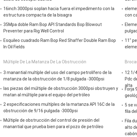
16inch 3000psi soplan hacia fuera el impedimento con la
elemen
estructura compacta de la bisagra
con c
35Mpa doble Ram Bop API Standards Bop Blowout
Eleme
Preventer para Rig Well Control
pulga
Esquileo cuadrado Ram Bop Red Shaffer Double Ram Bop
11" p
In Oil Fields
eleme
Múltiple De La Matanza De La Obstrucción
Broca
3 manantial multíple del uso del campo petrolífero de la
12 1/4
matanza de la obstrucción de 1/8 pulgada -3000psi
Pdc de
alta
las piezas del múltiple de obstrucción 3000psi obstruyen y
Forja 
matan al múltiple para el equipo del petróleo
geoló
2 especificaciones multíples de la matanza API 16C de la
5 se v
obstrucción de 9/16 pulgada -3000psi
fila d
Múltiple de obstrucción del control de presión del
Fila d
manantial que prueba bien para el pozo de petróleo
alto d
cabón