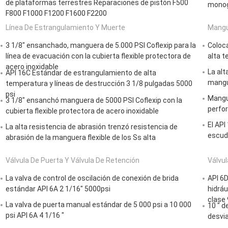
de plataformas terrestres Reparaciones de pistón F500
mono
F800 F1000 F1200 F1600 F2200
Línea De Estrangulamiento Y Muerte
Mangu
3 1/8" ensanchado, manguera de 5.000 PSI Coflexip para la
Coloc
línea de evacuación con la cubierta flexible protectora de
alta 
acero inoxidable
La alt
API 16C Estándar de estrangulamiento de alta
mangue
temperatura y líneas de destrucción 3 1/8 pulgadas 5000
psi
Mangue
3 1/8" ensanchó manguera de 5000 PSI Coflexip con la
perfor
cubierta flexible protectora de acero inoxidable
El API
La alta resistencia de abrasión trenzó resistencia de
escudo
abrasión de la manguera flexible de los Ss alta
Válvula De Puerta Y Válvula De Retención
Válvul
La valva de control de oscilación de conexión de brida
API 6D
estándar API 6A 2 1/16" 5000psi
hidráu
clase
La valva de puerta manual estándar de 5 000 psi a 10 000
10 " d
psi API 6A 4 1/16 "
desvia