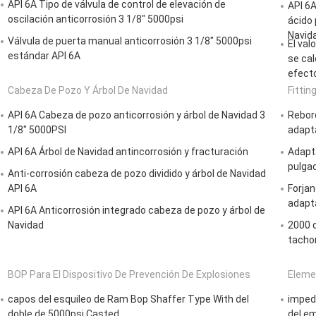
API 6A Tipo de válvula de control de elevación de
API 6A
oscilación anticorrosión 3 1/8" 5000psi
ácido 
Navid
Válvula de puerta manual anticorrosión 3 1/8" 5000psi
El val
estándar API 6A
se cal
efecto
Cabeza De Pozo Y Árbol De Navidad
Fittin
API 6A Cabeza de pozo anticorrosión y árbol de Navidad 3
Rebord
1/8" 5000PSI
adapta
API 6A Árbol de Navidad antincorrosión y fracturación
Adapt
pulgad
Anti-corrosión cabeza de pozo dividido y árbol de Navidad
API 6A
Forjan
adapta
API 6A Anticorrosión integrado cabeza de pozo y árbol de
Navidad
2000 d
tachon
BOP Para El Dispositivo De Prevención De Explosiones
Eleme
capos del esquileo de Ram Bop Shaffer Type With del
imped
doble de 5000psi Casted
del em