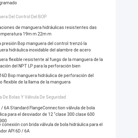
gramado
era Del Control Del BOP
aciones de manguera hidráulicas resistentes das
temperatura 19m m 22m m
a presión Bop manguera del control trenzó la
ra hidráulica inoxidable del alambre de acero
ra flexible resistente al fuego de la manguera de la
ación del NPT LP para la perforación bien
 16D Bop manguera hidráulica de perforación del
 flexible de la llama de la manguera
a De Bolas Y Válvula De Seguridad
 / 6A Standard FlangeConnection válvula de bola
lica para el desviador de 12 "clase 300 clase 600
 900
e conexión con brida válvula de bola hidráulica para el
dor API 6D / 6A