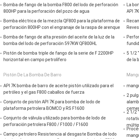
Bomba de fango de la bomba F800 del lodo de perforación
La bom
800HP para la perforación del pozo de agua
API 7K
Bomba eléctrica de la mezcla QF800 para la plataforma de
Recam
perforación 800HP con el engranaje de la raspa de arenque
Revest
Bomba de fango de alta presión del aceite de la luz de la
Perfor
bomba del lodo de perforación 597KW QF800HL
fundid
Pistón de bomba triple de fango de la serie de F 2200HP
5 1/2 
horizontal en campo petrolífero
de la 
Pistón De La Bomba De Barro
Mangu
API 7K bomba de barro de aceite pistón utilizado para el
mangue
petróleo y el gas F800 caballos de fuerza
2 pulg
Conjunto de pistón API 7K para bomba de lodo de
alambr
plataforma petrolera BOMCO y RS F1600
cement
2 1/2 
Conjunto de válvula utilizado para bomba de lodo de
rotati
perforación petrolera F800 / F1000 / F1600
múltip
Proces
Campo petrolero Resistencia al desgaste Bomba de lodo
mangu