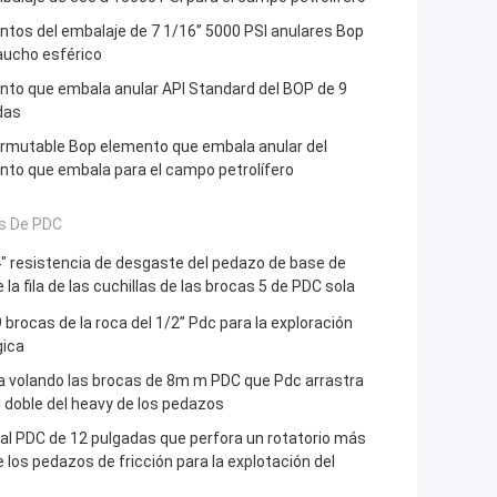
tos del embalaje de 7 1/16” 5000 PSI anulares Bop
aucho esférico
nto que embala anular API Standard del BOP de 9
das
ermutable Bop elemento que embala anular del
nto que embala para el campo petrolífero
s De PDC
" resistencia de desgaste del pedazo de base de
 la fila de las cuchillas de las brocas 5 de PDC sola
9 brocas de la roca del 1/2” Pdc para la exploración
gica
a volando las brocas de 8m m PDC que Pdc arrastra
el doble del heavy de los pedazos
ual PDC de 12 pulgadas que perfora un rotatorio más
e los pedazos de fricción para la explotación del