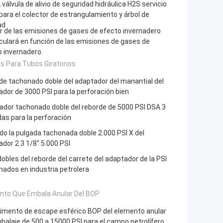
 válvula de alivio de seguridad hidráulica H2S servicio
para el colector de estrangulamiento y árbol de
ad
or de las emisiones de gases de efecto invernadero
culará en función de las emisiones de gases de
 invernadero.
gs Para Tubos Giratorios
e tachonado doble del adaptador del manantial del
dor de 3000 PSI para la perforación bien
ador tachonado doble del reborde de 5000 PSI DSA 3
as para la perforación
do la pulgada tachonada doble 2.000 PSI X del
dor 2 3 1/8" 5.000 PSI
obles del reborde del carrete del adaptador de la PSI
ados en industria petrolera
nto Que Embala Anular Del BOP
imento de escape esférico BOP del elemento anular
balaje de 500 a 15000 PSI para el campo petrolífero