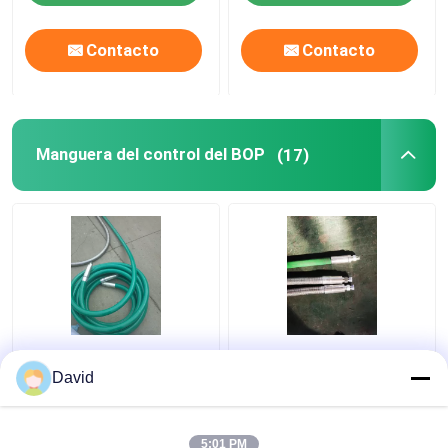
Contacto
Contacto
Manguera del control del BOP
(17)
Manguera de alta
25m m BOP controlan
presión del vibrador del
la manguera flexible
David
campo petrolífero
5:01 PM