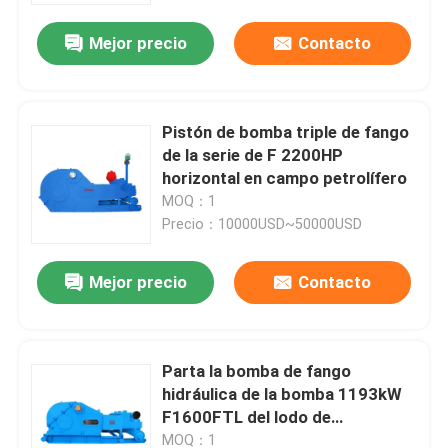
Mejor precio
Contacto
Pistón de bomba triple de fango
de la serie de F 2200HP
horizontal en campo petrolífero
MOQ：1
Precio：10000USD~50000USD
Mejor precio
Contacto
Inicio
Parta la bomba de fango
Productos
hidráulica de la bomba 1193kW
F1600FTL del lodo de
perforación de la estructura
Sobre nosotros
MOQ：1