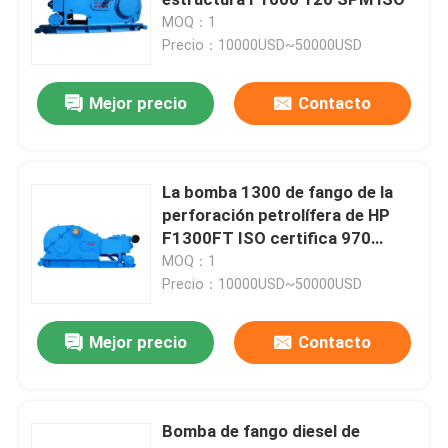
MOQ：1
Precio：10000USD~50000USD
Pistón de la bomba de barro
Mejor precio
Contacto
Manguera de la perforación rotatoria
Línea de estrangulamiento y muerte
La bomba 1300 de fango de la
perforación petrolífera de HP
F1300FT ISO certifica 970
Manguera del control del BOP
kilovatios
MOQ：1
Precio：10000USD~50000USD
Válvula de puerta y válvula de retención
Mejor precio
Contacto
Válvula de bolas y válvula de seguridad
Bomba de fango diesel de
Cabeza de pozo y árbol de Navidad