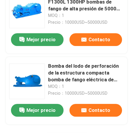
F1300L 1300HP bombas de
fango de alta presión de 5000
Fittings para tubos giratorios
PSI
MOQ：1
Precio：10000USD~50000USD
BOP para el dispositivo de prevención de explosiones
Mejor precio
Contacto
Elemento que embala anular del BOP
Bomba del lodo de perforación
Múltiple de la matanza de la obstrucción
de la estructura compacta
bomba de fango eléctrica de
970 kilovatios
MOQ：1
Brocas de PDC
Precio：10000USD~50000USD
Herramientas de hoyo profundo
Mejor precio
Contacto
Equipo de control sólido