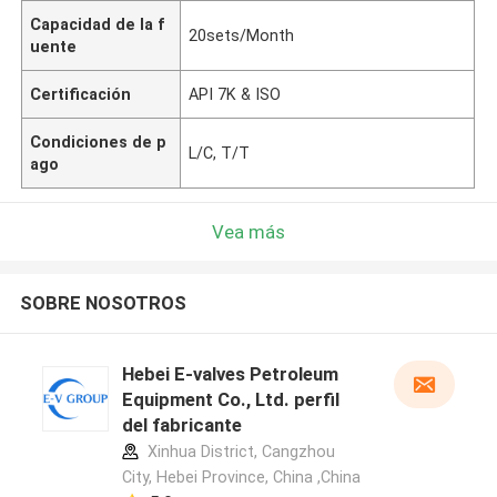
Capacidad de la f
20sets/Month
uente
Certificación
API 7K & ISO
Condiciones de p
L/C, T/T
ago
Vea más
SOBRE NOSOTROS
Hebei E-valves Petroleum
Equipment Co., Ltd. perfil
del fabricante
Xinhua District, Cangzhou
City, Hebei Province, China ,China