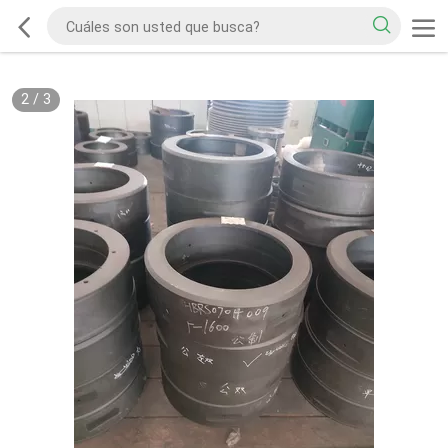
2
/
3