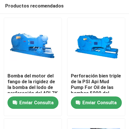
Productos recomendados
Bomba del motor del
Perforación bien triple
fango de la rigidez de
de la PSI Api Mud
la bomba del lodo de
Pump For Oil de las
Inicio
perforación del API 7K
bombas 5000 del
buena para las
pozo de petróleo
Enviar Consulta
Enviar Consulta
plataformas de
F500
Productos
perforación
Sobre nosotros