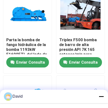
Visita a la fábrica
Control de Calidad
Parta la bomba de
Triplex F500 bomba
Contacto
fango hidráulica de la
de barro de alta
bomba 1193kW
presión API 7K 165
F1600FTL del lodo de
estoces/min para
perforación de la
perforación profunda
noticias
Enviar Consulta
Enviar Consulta
estructura
Todos los casos
Bomba del lodo de perforación
David
Trazador de líneas de la bomba de fango