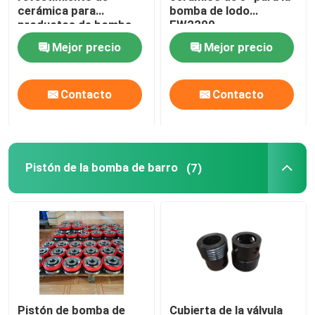
cerámica para
bomba de lodo
productos de bomba
EW2200
Fittings para tubos giratorios
de barro API 7K
Mejor precio
Mejor precio
BOP para el dispositivo de prevención de explosiones
Contacto
Contacto
Elemento que embala anular del BOP
Múltiple de la matanza de la obstrucción
Pistón de la bomba de barro
(7)
Brocas de PDC
Herramientas de hoyo profundo
Equipo de control sólido
Pistón de bomba de
Cubierta de la válvula