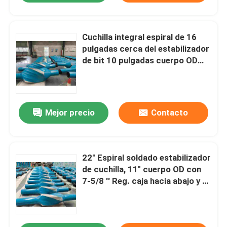
Cuchilla integral espiral de 16
pulgadas cerca del estabilizador
de bit 10 pulgadas cuerpo OD
con 7-5/8 pulgadas caja Reg.
abajo y 7-5/8 pulgadas caja H90
arriba.
Mejor precio
Contacto
22" Espiral soldado estabilizador
de cuchilla, 11" cuerpo OD con
7-5/8 ′′ Reg. caja hacia abajo y 7-
5/8 ′′ H90 caja hacia arriba