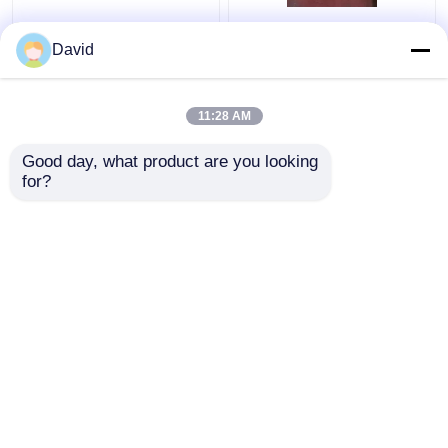
Línea de evacuación de
89m m Bop las
la manguera del API
mangueras del control
David
16C Coflex
11:28 AM
Mejor precio
Mejor precio
Good day, what product are you looking 
for?
Contacto
Contacto
Vea más
Inicio
Mapa del Sitio
Contactar Ahora
Desktop Site
Mapa del Sitio
política de privacidad