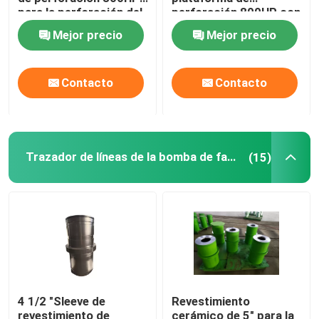
para la perforación del
perforación 800HP con
pozo de agua
el engranaje de la raspa
Mejor precio
Mejor precio
Pistón de la bomba de barro
de arenque
Manguera de la perforación rotatoria
Contacto
Contacto
Línea de estrangulamiento y muerte
Trazador de líneas de la bomba de fango
(15)
Manguera del control del BOP
Válvula de puerta y válvula de retención
Válvula de bolas y válvula de seguridad
4 1/2 "Sleeve de
Revestimiento
Cabeza de pozo y árbol de Navidad
revestimiento de
cerámico de 5" para la