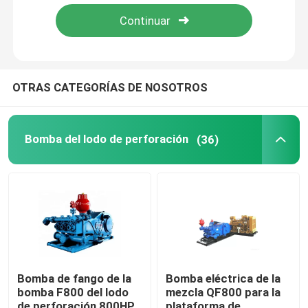
Visita a la fábrica
Control de Calidad
OTRAS CATEGORÍAS DE NOSOTROS
Contacto
Bomba del lodo de perforación
(36)
noticias
Todos los casos
Bomba del lodo de perforación
Bomba de fango de la
Bomba eléctrica de la
bomba F800 del lodo
mezcla QF800 para la
Trazador de líneas de la bomba de fango
de perforación 800HP
plataforma de