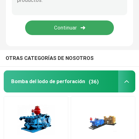
Fittings para tubos giratorios
BOP para el dispositivo de prevención de explosiones
Elemento que embala anular del BOP
OTRAS CATEGORÍAS DE NOSOTROS
Múltiple de la matanza de la obstrucción
Bomba del lodo de perforación
(36)
Brocas de PDC
Herramientas de hoyo profundo
Equipo de control sólido