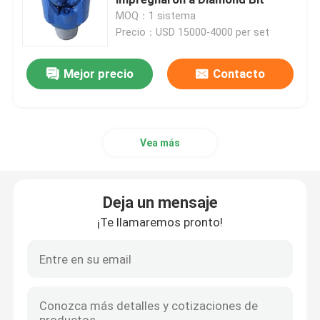
MOQ：1 sistema
Precio：USD 15000-4000 per set
Pistón de la bomba de barro
Mejor precio
Contacto
Manguera de la perforación rotatoria
Línea de estrangulamiento y muerte
Vea más
Manguera del control del BOP
Deja un mensaje
Válvula de puerta y válvula de retención
¡Te llamaremos pronto!
Válvula de bolas y válvula de seguridad
Cabeza de pozo y árbol de Navidad