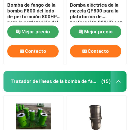
Bomba de fango de la
Bomba eléctrica de la
bomba F800 del lodo
mezcla QF800 para la
Componentes del equipo
de perforación 800HP
plataforma de
para la perforación del
perforación 800HP con
pozo de agua
el engranaje de la raspa
Mejor precio
Mejor precio
de arenque
Contacto
Contacto
Trazador de líneas de la bomba de fango
(15)