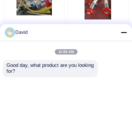
Línea de evacuación de
89m m Bop las
la manguera del API
mangueras del control
David
16C Coflex
11:06 AM
Mejor precio
Mejor precio
Good day, what product are you looking 
for?
Contacto
Contacto
Vea más
Inicio
Mapa del Sitio
Contactar Ahora
Desktop Site
Mapa del Sitio
política de privacidad