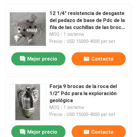
12 1/4" resistencia de desgaste
del pedazo de base de Pdc de la
fila de las cuchillas de las brocas
5 de PDC sola alta
MOQ：1 sistema
Precio：USD 15000-4000 per set
Mejor precio
Contacto
Forja 9 brocas de la roca del
1/2” Pdc para la exploración
geológica
MOQ：1 sistema
Precio：USD 15000-4000 per set
Mejor precio
Contacto