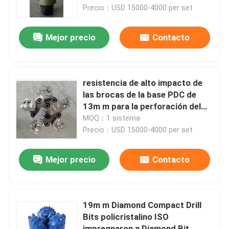
Precio：USD 15000-4000 per set
Visita a la fábrica
Mejor precio
Contacto
Control de Calidad
resistencia de alto impacto de
Contacto
las brocas de la base PDC de
13m m para la perforación del
pozo de petróleo
MOQ：1 sistema
noticias
Precio：USD 15000-4000 per set
Todos los casos
Mejor precio
Contacto
Bomba del lodo de perforación
19m m Diamond Compact Drill
Bits policristalino ISO
Trazador de líneas de la bomba de fango
impregnaron a Diamond Bit