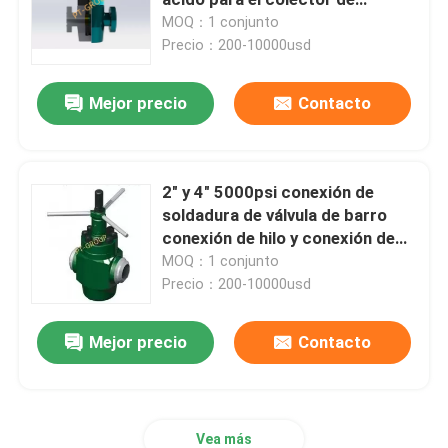
estrangulamiento y el árbol de
MOQ：1 conjunto
Navidad
Precio：200-10000usd
Pistón de la bomba de barro
Mejor precio
Contacto
Manguera de la perforación rotatoria
Línea de estrangulamiento y muerte
2" y 4" 5000psi conexión de
soldadura de válvula de barro
conexión de hilo y conexión de
Manguera del control del BOP
unión
MOQ：1 conjunto
Precio：200-10000usd
Válvula de puerta y válvula de retención
Mejor precio
Contacto
Válvula de bolas y válvula de seguridad
Cabeza de pozo y árbol de Navidad
Vea más