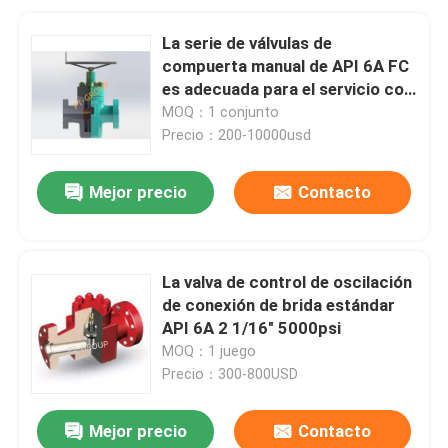
La serie de válvulas de
compuerta manual de API 6A FC
es adecuada para el servicio con
H2S ácido
MOQ：1 conjunto
Precio：200-10000usd
Mejor precio
Contacto
La valva de control de oscilación
de conexión de brida estándar
API 6A 2 1/16" 5000psi
MOQ：1 juego
Precio：300-800USD
Mejor precio
Contacto