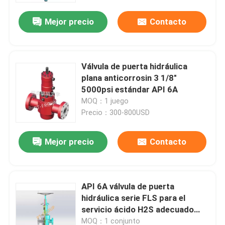
Mejor precio
Contacto
Válvula de puerta hidráulica
plana anticorrosin 3 1/8"
5000psi estándar API 6A
MOQ：1 juego
Precio：300-800USD
Mejor precio
Contacto
Inicio
API 6A válvula de puerta
Productos
hidráulica serie FLS para el
servicio ácido H2S adecuado
para el colector de
Sobre nosotros
MOQ：1 conjunto