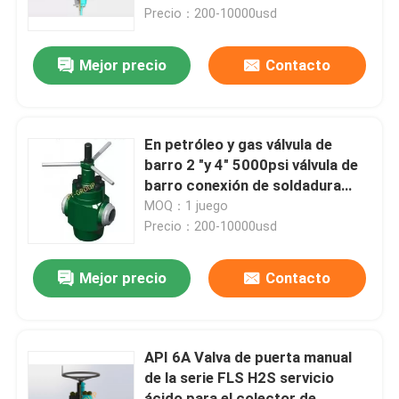
estrangulamiento y árbol de
Precio：200-10000usd
Navidad
Visita a la fábrica
Mejor precio
Contacto
Control de Calidad
En petróleo y gas válvula de
Contacto
barro 2 "y 4" 5000psi válvula de
barro conexión de soldadura
conexión de hilo y conexión de
MOQ：1 juego
noticias
unión
Precio：200-10000usd
Todos los casos
Mejor precio
Contacto
Bomba del lodo de perforación
API 6A Valva de puerta manual
de la serie FLS H2S servicio
Trazador de líneas de la bomba de fango
ácido para el colector de