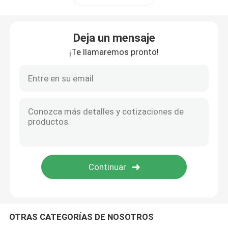
Fittings para tubos giratorios
Deja un mensaje
¡Te llamaremos pronto!
BOP para el dispositivo de prevención de explosiones
Elemento que embala anular del BOP
Múltiple de la matanza de la obstrucción
Brocas de PDC
Herramientas de hoyo profundo
OTRAS CATEGORÍAS DE NOSOTROS
Equipo de control sólido