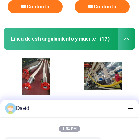
Contacto
Contacto
Línea de estrangulamiento y muerte
(17)
89m m Bop las
Línea de evacuación de
mangueras del control
la manguera del API
David
16C Coflex
1:53 PM
Mejor precio
Mejor precio