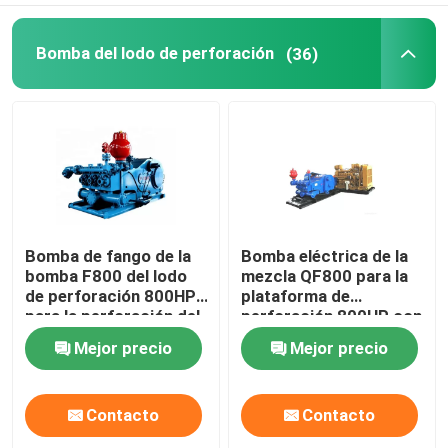
Componentes del equipo
Bomba del lodo de perforación
(36)
Bomba de fango de la
Bomba eléctrica de la
bomba F800 del lodo
mezcla QF800 para la
de perforación 800HP
plataforma de
para la perforación del
perforación 800HP con
pozo de agua
el engranaje de la raspa
Mejor precio
Mejor precio
de arenque
Contacto
Contacto