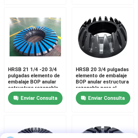
Visita a la fábrica
Control de Calidad
Contacto
HRSB 21 1/4 -20 3/4
HRSB 20 3/4 pulgadas
pulgadas elemento de
elemento de embalaje
noticias
embalaje BOP anular
BOP anular estructura
estructura razonable
razonable para el
para el control del
control del pozo
Todos los casos
Enviar Consulta
Enviar Consulta
pozo
Bomba del lodo de perforación
Trazador de líneas de la bomba de fango