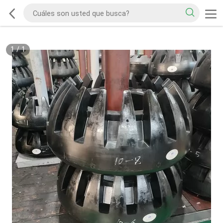
1
/
1