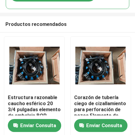
Productos recomendados
Inicio
Estructura razonable
Corazón de tubería
caucho esférico 20
ciego de cizallamiento
3/4 pulgadas elemento
para perforación de
Productos
de embalaje BOP
pozos Elemento de
anular para el control
embalaje de hidril de
Enviar Consulta
Enviar Consulta
del pozo
caucho esférico 7
Sobre nosotros
1/16" 5000 Psi