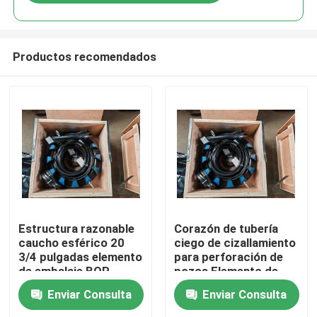
Productos recomendados
Inicio
Estructura razonable
Corazón de tubería
caucho esférico 20
ciego de cizallamiento
3/4 pulgadas elemento
para perforación de
Productos
de embalaje BOP
pozos Elemento de
anular para el control
embalaje de hidril de
Enviar Consulta
Enviar Consulta
del pozo
caucho esférico 7
Sobre nosotros
1/16" 5000 Psi