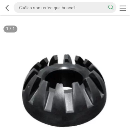
1
/
1