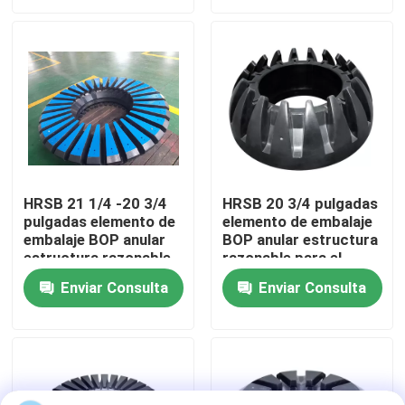
Visita a la fábrica
Control de Calidad
Contacto
HRSB 21 1/4 -20 3/4
HRSB 20 3/4 pulgadas
pulgadas elemento de
elemento de embalaje
noticias
embalaje BOP anular
BOP anular estructura
estructura razonable
razonable para el
para el control del
control del pozo
Todos los casos
Enviar Consulta
Enviar Consulta
pozo
Bomba del lodo de perforación
Trazador de líneas de la bomba de fango