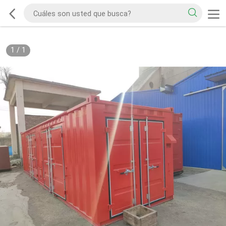
1
/
1