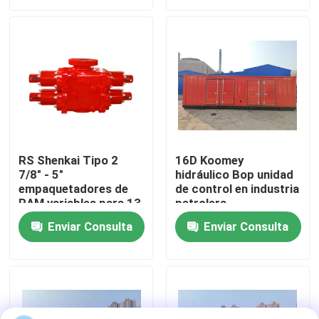
Visita a la fábrica
Control de Calidad
Contacto
RS Shenkai Tipo 2
16D Koomey
7/8" - 5"
hidráulico Bop unidad
noticias
empaquetadores de
de control en industria
RAM variables para 13
petrolera
5/8" - 5000psi
Todos los casos
Enviar Consulta
Enviar Consulta
Bomba del lodo de perforación
Trazador de líneas de la bomba de fango