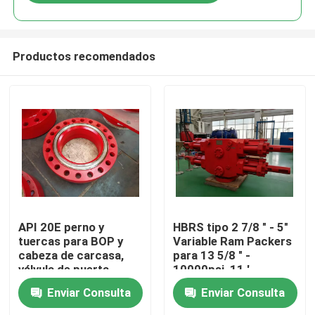
Productos recomendados
Inicio
API 20E perno y
HBRS tipo 2 7/8 " - 5"
tuercas para BOP y
Variable Ram Packers
cabeza de carcasa,
para 13 5/8 " -
Productos
válvula de puerta
10000psi, 11 ′
′-5000PSI
Enviar Consulta
Enviar Consulta
Sobre nosotros