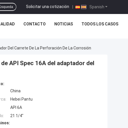
Solicitar una cotización
|
Spanish
úsqueda
CALIDAD
CONTACTO
NOTICIAS
TODOS LOS CASOS
dor Del Carrete De La Perforación De La Corrosión
n de API Spec 16A del adaptador del
to:
China
rca:
Hebei Pantu
API 6A
o:
21 1/4"
inos: