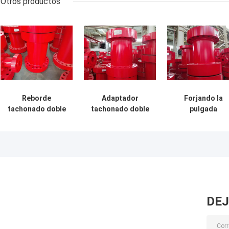
Otros productos
Reborde
Adaptador
Forjando la
tachonado doble
tachonado doble
pulgada
del adaptador del
del reborde de
tachonada dobl
manantial del
5000 PSI DSA 3
2.000 PSI X del
adaptador de
pulgadas para la
adaptador 2 3
3000 PSI para la
perforación
1/8" 5.000 PSI
perforación bien
DEJ