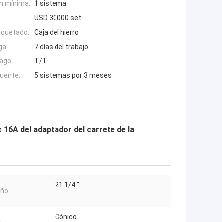
n mínima:
1 sistema
USD 30000 set
aquetado:
Caja del hierro
ga:
7 días del trabajo
ago:
T/T
fuente:
5 sistemas por 3 meses
 16A del adaptador del carrete de la
21 1/4 "
ño:
Cónico