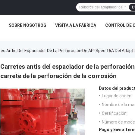
B
SOBRE NOSOTROS
VISITA A LA FÁBRICA
CONTROL DE 
tes Antis Del Espaciador De La Perforación De API Spec 16A Del Adapta
Carretes antis del espaciador de la perforació
carrete de la perforación de la corrosión
Datos del produc
Lugar de origen:
Nombre de la ma
Certificación:
Número de model
Pago y Envío Térm