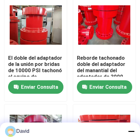
Visita a la fábrica
Control de Calidad
Contacto
El doble del adaptador
Reborde tachonado
de la unión por bridas
doble del adaptador
de 10000 PSI tachonó
del manantial del
el equipo de
adaptador de 3000
noticias
perforación
PSI para la
Enviar Consulta
Enviar Consulta
perforación bien
Todos los casos
Bomba del lodo de perforación
David
Trazador de líneas de la bomba de fango