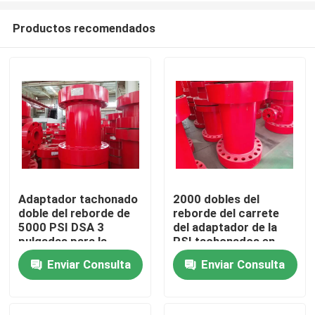
Productos recomendados
Adaptador tachonado
2000 dobles del
doble del reborde de
reborde del carrete
Inicio
5000 PSI DSA 3
del adaptador de la
pulgadas para la
PSI tachonados en
perforación
industria petrolera
Enviar Consulta
Enviar Consulta
Productos
Sobre nosotros