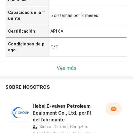
Capacidad de la f
5 sistemas por 3 meses
uente
Certificación
API 6A
Condiciones de p
T/T
ago
Vea más
SOBRE NOSOTROS
Hebei E-valves Petroleum
Equipment Co., Ltd. perfil
del fabricante
Xinhua District, Cangzhou