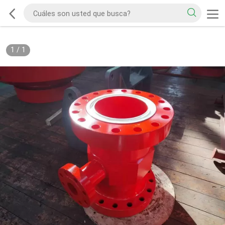
1
/
1